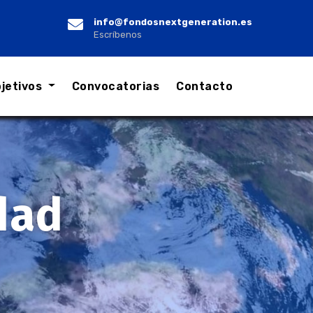
info@fondosnextgeneration.es
Escríbenos
jetivos
Convocatorias
Contacto
dad