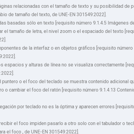
áginas relacionadas con el tamaño de texto y su posibilidad de 
mbio de tamaño del texto, de UNE-EN 301549:2022].
as basadas sólo en texto [requisito número 9.1.4.5 Imágenes d
ar el tamaño de letra, el nivel zoom o el espaciado del texto [req
2].
ponentes de la interfaz o en objetos gráficos [requisito número
9:2022].
os espacios y alturas de línea no se visualiza correctamente [re
:2022].
 puntero o el foco del teclado se muestra contenido adicional q
o o cambiar el foco del ratón [requisito número 9.1.4.13 Conten
egación por teclado no es la óptima y aparecen errores [requisit
cibir el foco impiden pasarlo a otro solo con el tabulador o tecl
ara el foco , de UNE-EN 301549:2022].