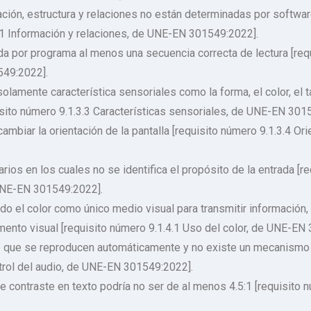
ación, estructura y relaciones no están determinadas por softwar
3.1 Información y relaciones, de UNE-EN 301549:2022].
ida por programa al menos una secuencia correcta de lectura [req
549:2022].
olamente característica sensoriales como la forma, el color, el ta
uisito número 9.1.3.3 Características sensoriales, de UNE-EN 301
cambiar la orientación de la pantalla [requisito número 9.1.3.4 O
ios en los cuales no se identifica el propósito de la entrada [req
 UNE-EN 301549:2022].
ado el color como único medio visual para transmitir información, 
emento visual [requisito número 9.1.4.1 Uso del color, de UNE-EN
 que se reproducen automáticamente y no existe un mecanismo 
ntrol del audio, de UNE-EN 301549:2022].
de contraste en texto podría no ser de al menos 4.5:1 [requisito 